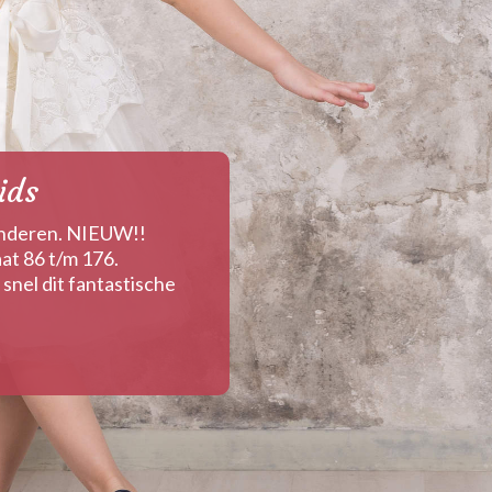
ids
inderen. NIEUW!!
at 86 t/m 176.
snel dit fantastische